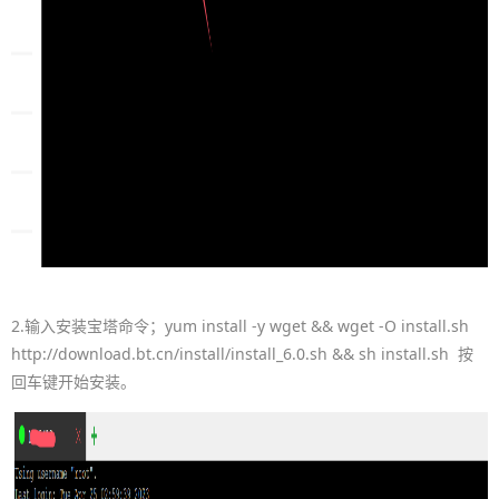
2.输入安装宝塔命令；yum install -y wget && wget -O install.sh
http://download.bt.cn/install/install_6.0.sh && sh install.sh 按
回车键开始安装。