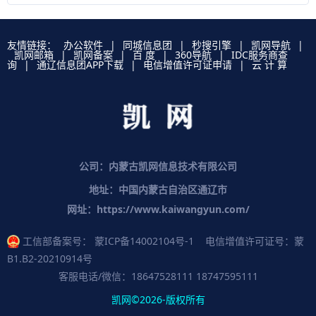
友情链接：
办公软件
|
同城信息团
|
秒搜引擎
|
凯网导航
|
凯网邮箱
|
凯网备案
|
百 度
|
360导航
|
IDC服务商查
询
|
通辽信息团APP下载
|
电信增值许可证申请
|
云 计 算
公司：内蒙古凯网信息技术有限公司
地址：中国内蒙古自治区通辽市
网址：https://www.kaiwangyun.com/
工信部备案号：
蒙ICP备14002104号-1
电信增值许可证号：蒙
B1.B2-20210914号
客服电话/微信：18647528111 18747595111
凯网©2026-版权所有