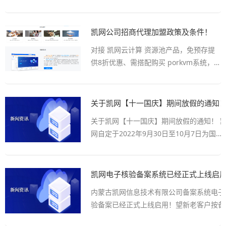
凯网公司招商代理加盟政策及条件！
对接 凯网云计算 资源池产品，免预存提
供8折优惠、需搭配购买 porkvm系统，系
统可无缝对接 凯网云计算及多家资源联盟
接口，并实现当天购买，当天交付部署上
线，具有安装简单、维护轻松、成本低
关于凯网【十一国庆】期间放假的通知
廉、业务功能齐全等特点。 凯网云计算分
关于凯网【十一国庆】期间放假的通知！ 
销系统...
网自定于2022年9月30日至10月7日为国庆
节长假7天、2022年10月8日正常上班。望
周知！
凯网电子核验备案系统已经正式上线启
内蒙古凯网信息技术有限公司备案系统电子
验备案已经正式上线启用！望新老客户按备
系统提示操作！